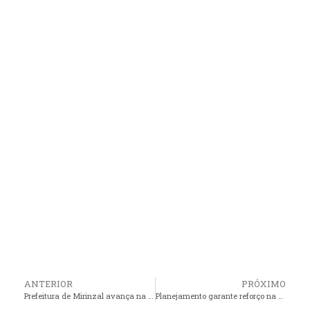
ANTERIOR
PRÓXIMO
Prefeitura de Mirinzal avança na pavimentação asfáltica e transforma a mobilidade urbana
Planejamento garante reforço na segurança durante o Carnaval de Pinheiro