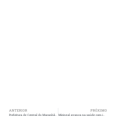
ANTERIOR
PRÓXIMO
Prefeitura de Central do Maranhão reforça proibição de venda de bebidas alcoólicas a menores
Mirinzal avança na saúde com implantação do SAMU no município