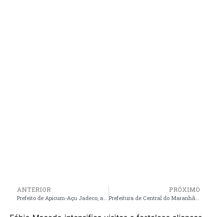
ANTERIOR
PRÓXIMO
Prefeito de Apicum-Açu Jadeco, acompanha início da construção de ponte no povoado Caruaru
Prefeitura de Central do Maranhão investe na climatização das escolas da rede Municipal