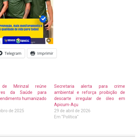
Telegram
Imprimir
a de Mirinzal reúne
Secretaria alerta para crime
ores da Saúde para
ambiental e reforça proibição de
atendimento humanizado
descarte irregular de óleo em
Apicum-Açu
bro de 2025
29 de abril de 2026
"
Em "Política"