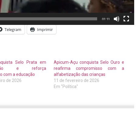
01:11
Telegram
Imprimir
onquista Selo Prata em
Apicum-Açu conquista Selo Ouro e
ização e reforça
reafirma compromisso com a
o com a educação
alfabetização das crianças
iro de 2026
11 de fevereiro de 2026
"
Em "Política"