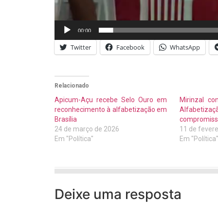
00:00
Twitter
Facebook
WhatsApp
Relacionado
Apicum-Açu recebe Selo Ouro em
Mirinzal c
reconhecimento à alfabetização em
Alfabet
Brasília
compromiss
24 de março de 2026
11 de fevere
Em "Política"
Em "Política
Deixe uma resposta