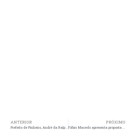
ANTERIOR
PRÓXIMO
Prefeito de Pinheiro, André da RalpNet recebe retroescavadeira através da parceria com o governador Carlos Brandão
Fábio Macedo apresenta proposta que beneficia compradores e vendedores de veículos usados