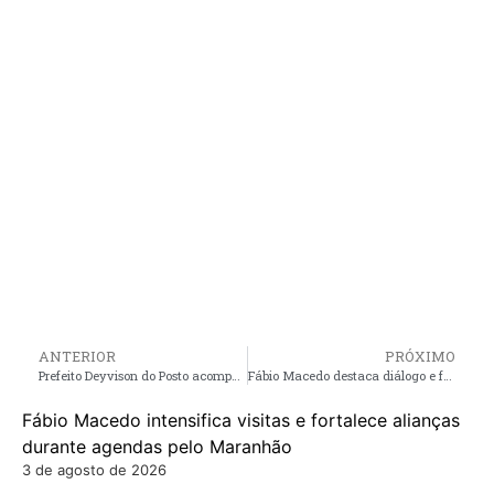
ANTERIOR
PRÓXIMO
Prefeito Deyvison do Posto acompanha andamento de obra na Rua Irmã Nelsonita em Mirinzal
Fábio Macedo destaca diálogo e fortalecimento de lideranças no MA
Fábio Macedo intensifica visitas e fortalece alianças
durante agendas pelo Maranhão
3 de agosto de 2026