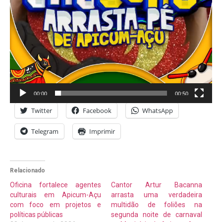
00:00
00:50
Twitter
Facebook
WhatsApp
Telegram
Imprimir
Relacionado
Oficina fortalece agentes
Cantor Artur Bacanna
culturais em Apicum-Açu
arrasta uma verdadeira
com foco em projetos e
multidão de foliões na
políticas públicas
segunda noite de carnaval