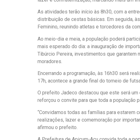
As atividades terão início às 8h30, com a ent
distribuição de cestas básicas. Em seguida, às
Feminino, reunindo atletas e torcedores da co
Ao meio-dia e meia, a população poderá partic
mais esperado do dia: a inauguração de importa
Tibúrcio Pereira, investimentos que garantem m
moradores.
Encerrando a programação, às 16h30 será real
17h, acontece a grande final do torneio de fu
O prefeito Jadeco destacou que este será um 
reforçou o convite para que toda a população p
“Convidamos todas as famílias para estarem 
realizações, lazer e comemoração por importan
afirmou o prefeito.
A Prefeitura de Apicum-Açu convida toda a pop