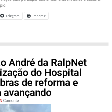
pio.
Telegram
Imprimir
ão André da RalpNet
ização do Hospital
obras de reforma e
m avançando
Comente