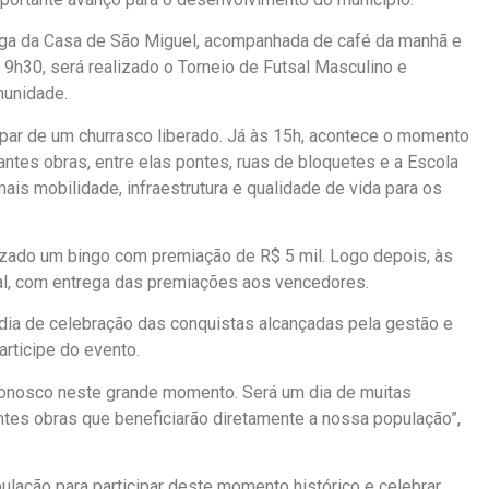
rega da Casa de São Miguel, acompanhada de café da manhã e
 9h30, será realizado o Torneio de Futsal Masculino e
munidade.
ipar de um churrasco liberado. Já às 15h, acontece o momento
ntes obras, entre elas pontes, ruas de bloquetes e a Escola
ais mobilidade, infraestrutura e qualidade de vida para os
izado um bingo com premiação de R$ 5 mil. Logo depois, às
tsal, com entrega das premiações aos vencedores.
dia de celebração das conquistas alcançadas pela gestão e
articipe do evento.
conosco neste grande momento. Será um dia de muitas
tes obras que beneficiarão diretamente a nossa população”,
ulação para participar deste momento histórico e celebrar