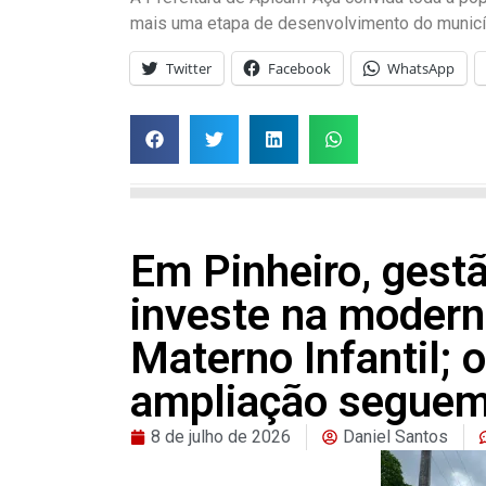
mais uma etapa de desenvolvimento do municí
Twitter
Facebook
WhatsApp
Em Pinheiro, gest
investe na modern
Materno Infantil; 
ampliação segue
8 de julho de 2026
Daniel Santos