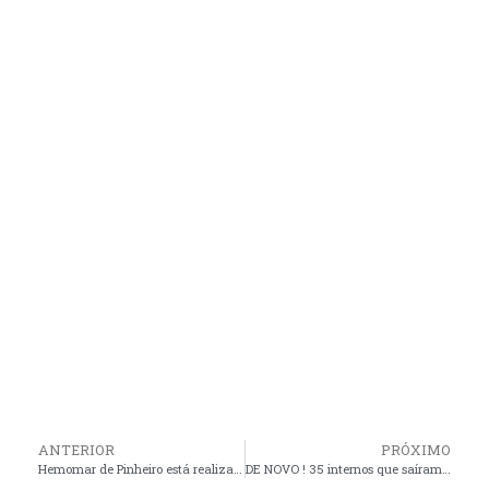
ANTERIOR
PRÓXIMO
Hemomar de Pinheiro está realizando a campanha de doação de sangue “Pinheiro pela vida”
DE NOVO ! 35 internos que saíram para o Dia dos Pais não retornaram ao Complexo de Pedrinhas