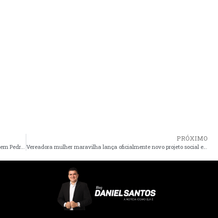
PRÓXIMO
Homem é encontrado morto na tarde desta quarta-feira (26) em Pedro do Rosário-MA
Vereadora mulher maravilha lança oficialmente novo projeto social em Cururupu-MA