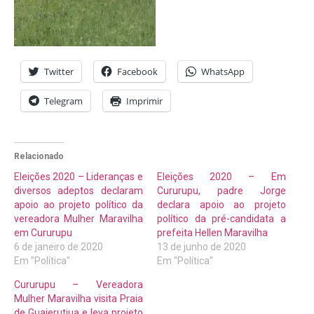
Twitter
Facebook
WhatsApp
Telegram
Imprimir
Relacionado
Eleições 2020 – Lideranças e
Eleições 2020 – Em
diversos adeptos declaram
Cururupu, padre Jorge
apoio ao projeto político da
declara apoio ao projeto
vereadora Mulher Maravilha
político da pré-candidata a
em Cururupu
prefeita Hellen Maravilha
6 de janeiro de 2020
13 de junho de 2020
Em "Política"
Em "Política"
Cururupu – Vereadora
Mulher Maravilha visita Praia
de Guajerutiua e leva projeto