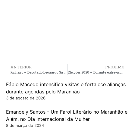
ANTERIOR
PRÓXIMO
Pinheiro – Deputado Leonardo Sá e vereador Riba do Bom Viver irão inaugurar neste sábado (29), poço artesiano com recursos próprios no povoado Madeira
Eleições 2020 – Durante entrevista, vereador Valter Soares anuncia oficialmente aliança com Dr Leonardo Sá em Pinheiro
Fábio Macedo intensifica visitas e fortalece alianças
durante agendas pelo Maranhão
3 de agosto de 2026
Emanoely Santos - Um Farol Literário no Maranhão e
Além, no Dia Internacional da Mulher
8 de março de 2024