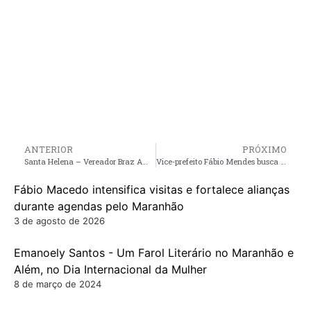
ANTERIOR
PRÓXIMO
Santa Helena – Vereador Braz Amaral, denuncia descaso e abandono do governo Zezildo com a casa de apoio a saúde em São Luís
Vice-prefeito Fábio Mendes busca mais ações do Governo do Estado para Pedro do Rosário junto ao Vice-governador, Carlos Brandão
Fábio Macedo intensifica visitas e fortalece alianças
durante agendas pelo Maranhão
3 de agosto de 2026
Emanoely Santos - Um Farol Literário no Maranhão e
Além, no Dia Internacional da Mulher
8 de março de 2024