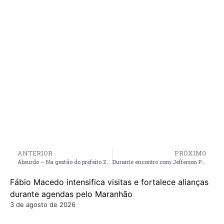
ANTERIOR
PRÓXIMO
Absurdo – Na gestão do prefeito Zezildo Almeida em Santa Helena, alunos da zona rural ainda estudam em barracão
Durante encontro com Jefferson Portella, prefeito Aldo Brown garante viatura nova, e a implantação de uma Escola Militar no Município de Porto Rico do Maranhão
Fábio Macedo intensifica visitas e fortalece alianças
durante agendas pelo Maranhão
3 de agosto de 2026