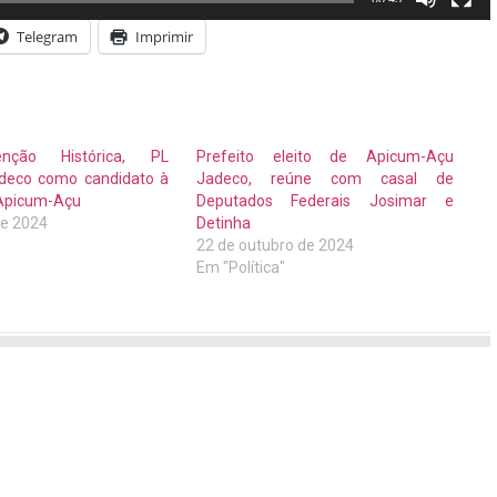
Telegram
Imprimir
nção Histórica, PL
Prefeito eleito de Apicum-Açu
Jadeco como candidato à
Jadeco, reúne com casal de
 Apicum-Açu
Deputados Federais Josimar e
de 2024
Detinha
"
22 de outubro de 2024
Em "Política"