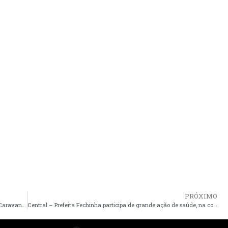
PRÓXIMO
Prefeito de Cedral Fernando Cuba, participa da 5ª edição do Caravana Federativa realizada em São Luís
Central – Prefeita Fechinha participa de grande ação de saúde, na comunidade Quilombola Beleza