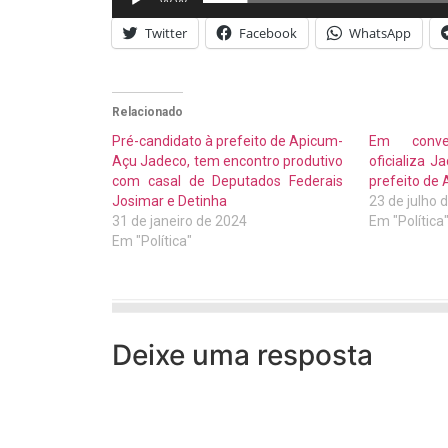
Twitter
Facebook
WhatsApp
Relacionado
Pré-candidato à prefeito de Apicum-
Em conve
Açu Jadeco, tem encontro produtivo
oficializa 
com casal de Deputados Federais
prefeito de
Josimar e Detinha
23 de julho 
31 de janeiro de 2024
Em "Política
Em "Política"
Deixe uma resposta