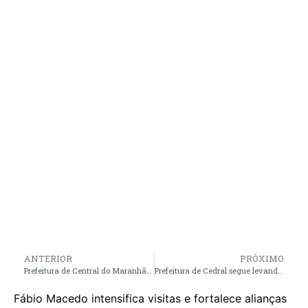
ANTERIOR
PRÓXIMO
Prefeitura de Central do Maranhão divulga programação oficial do carnaval 2024 no Município, confira as atrações
Prefeitura de Cedral segue levando importantes ações para população, veja o vídeo
Fábio Macedo intensifica visitas e fortalece alianças