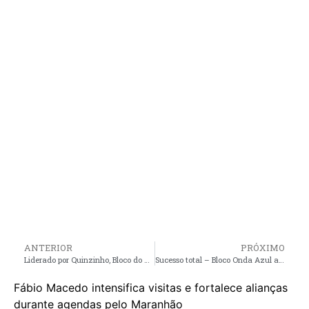
ANTERIOR
PRÓXIMO
Liderado por Quinzinho, Bloco do Gás reúne muitos foliões e entra para a história de Peri-Mirim
Sucesso total – Bloco Onda Azul arrasta multidão em Porto Rico do Maranhão
Fábio Macedo intensifica visitas e fortalece alianças
durante agendas pelo Maranhão