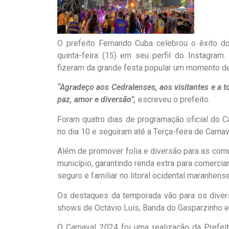
O prefeito Fernando Cuba celebrou o êxito d
quinta-feira (15) em seu perfil do Instagram
fizeram da grande festa popular um momento de 
“Agradeço aos Cedralenses, aos visitantes e a 
paz, amor e diversão”,
escreveu o prefeito.
Foram quatro dias de programação oficial do 
no dia 10 e seguiram até a Terça-feira de Carnav
Além de promover folia e diversão para as co
município, garantindo renda extra para comercia
seguro e familiar no litoral ocidental maranhense
Os destaques da temporada vão para os divers
shows de Octávio Luís, Banda do Gasparzinho e 
O Carnaval 2024 foi uma realização da Prefeit