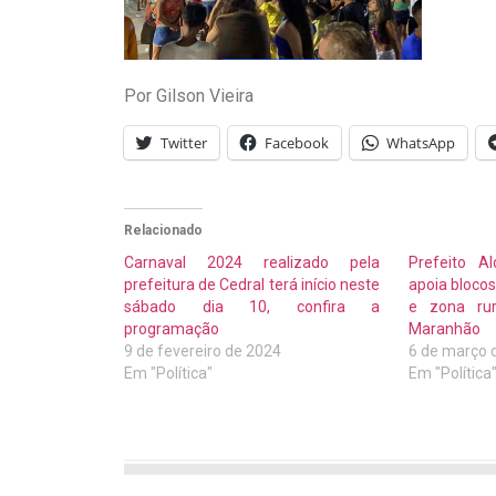
Por Gilson Vieira
Twitter
Facebook
WhatsApp
Relacionado
Carnaval 2024 realizado pela
Prefeito A
prefeitura de Cedral terá início neste
apoia blocos
sábado dia 10, confira a
e zona ru
programação
Maranhão
9 de fevereiro de 2024
6 de março 
Em "Política"
Em "Política