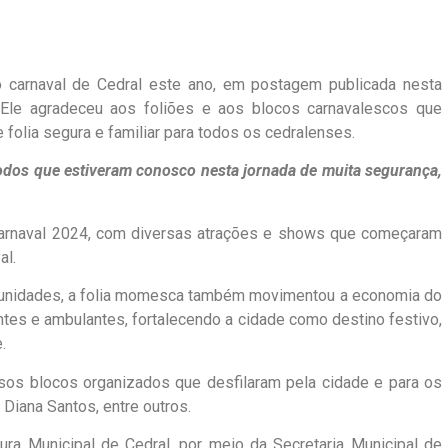
o carnaval de Cedral este ano, em postagem publicada nesta
. Ele agradeceu aos foliões e aos blocos carnavalescos que
folia segura e familiar para todos os cedralenses.
todos que estiveram conosco nesta jornada de muita segurança,
Carnaval 2024, com diversas atrações e shows que começaram
al.
munidades, a folia momesca também movimentou a economia do
ntes e ambulantes, fortalecendo a cidade como destino festivo,
.
os blocos organizados que desfilaram pela cidade e para os
Diana Santos, entre outros.
ura Municipal de Cedral, por meio da Secretaria Municipal de