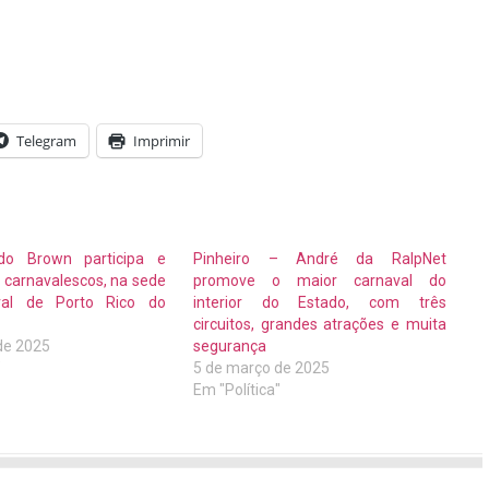
Telegram
Imprimir
ldo Brown participa e
Pinheiro – André da RalpNet
 carnavalescos, na sede
promove o maior carnaval do
ral de Porto Rico do
interior do Estado, com três
circuitos, grandes atrações e muita
de 2025
segurança
"
5 de março de 2025
Em "Política"