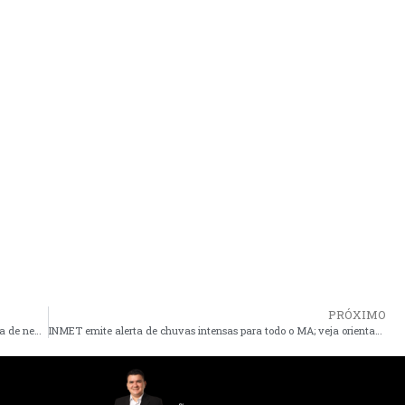
PRÓXIMO
Grávida de 7 meses morre em maternidade e família suspeita de negligência no MA
INMET emite alerta de chuvas intensas para todo o MA; veja orientações sobre possíveis riscos