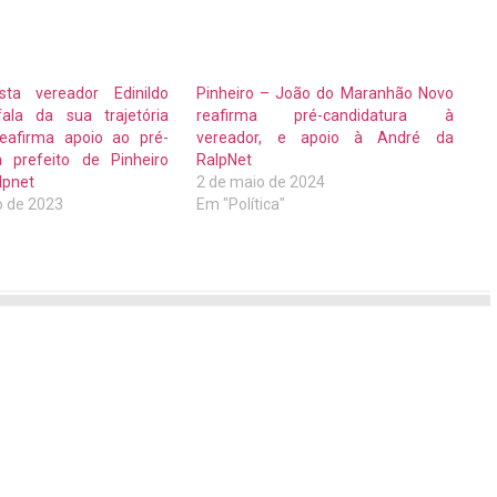
sta vereador Edinildo
Pinheiro – João do Maranhão Novo
fala da sua trajetória
reafirma pré-candidatura à
 reafirma apoio ao pré-
vereador, e apoio à André da
à prefeito de Pinheiro
RalpNet
lpnet
2 de maio de 2024
o de 2023
Em "Política"
"