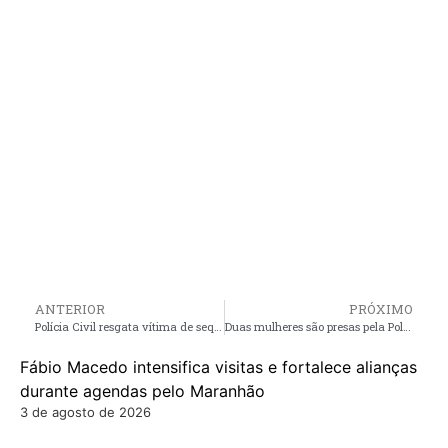
ANTERIOR
PRÓXIMO
Polícia Civil resgata vítima de sequestro em Pinheiro; bandidos exigiam R$100 mil reais em troca da sua liberdade
Duas mulheres são presas pela Polícia Civil por tráfico de drogas na Baixada Maranhense
Fábio Macedo intensifica visitas e fortalece alianças
durante agendas pelo Maranhão
3 de agosto de 2026