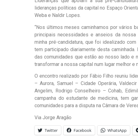
Lideranças que apoiam a sua pré-candidatu
lideranças políticas da capital no Espaço Orie
Weba e Naldir Lopes.
“Nos últimos meses caminhamos por vários bai
principais necessidades e anseios da nossa p
minha pré-candidatura, que foi idealizado com
tem participado diariamente desta caminhada.
das comunidades que estão ao nosso lado e 
transformar a nossa capital num lugar melhor e 
O encontro realizado por Fábio Filho reuniu lid
– Aurora, Samuel – Cidade Operária, Valdecir
Angelim, Rodrigo Conselheiro – Cohab, Edim
campanha do estudante de medicina, tem gan
comunidades para a disputa na Câmara de Vere
Via Jorge Aragão
Twitter
Facebook
WhatsApp