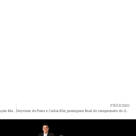
PRÓXIMO
Um homem e dois cachorros levam choque em Atins, nos Lençóis Maranhenses; animais morreram
Deyvison do Posto e Carlos Klei, prestigiam final do campeonato do Quilombo Santiago na zona rural de Mirinzal