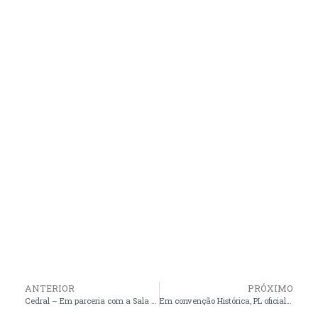
ANTERIOR
PRÓXIMO
Cedral – Em parceria com a Sala do Empreendedor, SENAR oferece mais um curso de Manejo e Cultivo do Açaí no Quilombo de Anajá
Em convenção Histórica, PL oficializa Jadeco como candidato à prefeito de Apicum-Açu