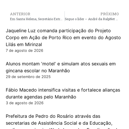
ANTERIOR
PRÓXIMO
Em Santa Helena, Secretário Extraordinário de Governo da Gestão Zezildo Almeida, declara apoio à Josinaldo Moraes
Segue o líder – André da RalpNet é recebido por milhares de pessoas na noite desta sábado no Povoado Paraíso
Jaqueline Luz comanda participação do Projeto
Corpo em Ação de Porto Rico em evento do Agosto
Lilás em Mirinzal
7 de agosto de 2026
Alunos montam 'motel' e simulam atos sexuais em
gincana escolar no Maranhão
29 de setembro de 2025
Fábio Macedo intensifica visitas e fortalece alianças
durante agendas pelo Maranhão
3 de agosto de 2026
Prefeitura de Pedro do Rosário através das
secretarias de Assistência Social e da Educação,