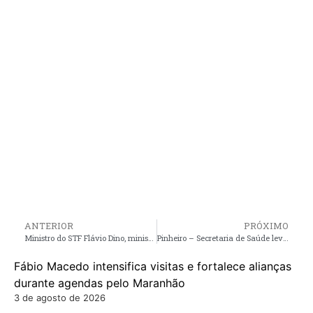
ANTERIOR
PRÓXIMO
Ministro do STF Flávio Dino, ministrará conferência sobre jurisprudência do Supremo em São Luís
Pinheiro – Secretaria de Saúde leva atividades do Março Lilás, para postos de saúde da sede e zona rural
Fábio Macedo intensifica visitas e fortalece alianças
durante agendas pelo Maranhão
3 de agosto de 2026