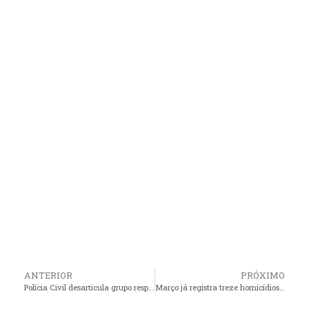
ANTERIOR
PRÓXIMO
Polícia Civil desarticula grupo responsável por sequestro e roubo no Residencial Ribeira, em São Luís
Março já registra treze homicídios e três latrocínios na Grande São Luís