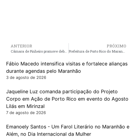
ANTERIOR
PRÓXIMO
Câmara de Pinheiro promove debate sobre o Setembro Amarelo, mês de combate ao suicídio
Prefeitura de Porto Rico do Maranhão, promove grande culto em ação de graças pelos 31 anos de emancipação política do Município
Fábio Macedo intensifica visitas e fortalece alianças
durante agendas pelo Maranhão
3 de agosto de 2026
Jaqueline Luz comanda participação do Projeto
Corpo em Ação de Porto Rico em evento do Agosto
Lilás em Mirinzal
7 de agosto de 2026
Emanoely Santos - Um Farol Literário no Maranhão e
Além, no Dia Internacional da Mulher