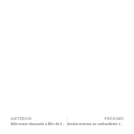
ANTERIOR
PRÓXIMO
Mãe morre abraçada a filho de 6 meses para salvá-lo, em acidente com ônibus clandestino que saia do Maranhão com destino a São Paulo
Irmãos morrem ao confundirem veneno com bebida alcoólica