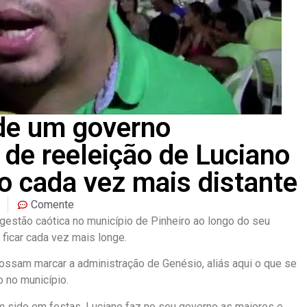
 de um governo
 de reeleição de Luciano
o cada vez mais distante
Comente
estão caótica no município de Pinheiro ao longo do seu
ficar cada vez mais longe.
ossam marcar a administração de Genésio, aliás aqui o que se
 no município.
m sido em festas, Luciano faz no seu governo as maiores e