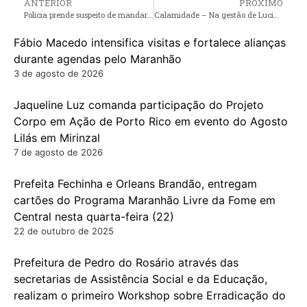
ANTERIOR
PRÓXIMO
Polícia prende suspeito de mandar matar ex-vereador de Penalva e procura executor
Calamidade – Na gestão de Luciano Genésio, moradores são obrigados a comprarem piçarra e arrumarem estrada por conta própria no povoado Ponta Branca
Fábio Macedo intensifica visitas e fortalece alianças
durante agendas pelo Maranhão
3 de agosto de 2026
Jaqueline Luz comanda participação do Projeto
Corpo em Ação de Porto Rico em evento do Agosto
Lilás em Mirinzal
7 de agosto de 2026
Prefeita Fechinha e Orleans Brandão, entregam
cartões do Programa Maranhão Livre da Fome em
Central nesta quarta-feira (22)
22 de outubro de 2025
Prefeitura de Pedro do Rosário através das
secretarias de Assistência Social e da Educação,
realizam o primeiro Workshop sobre Erradicação do