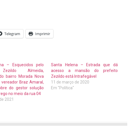
Telegram
Imprimir
na – Esquecidos pelo
Santa Helena – Estrada que dá
 Zezildo Almeida,
acesso a mansão do prefeito
do bairro Morada Nova
Zezildo está Intrafegável
 vereador Braz Amaral,
11 de março de 2020
obre do gestor solução
Em "Política"
rego no meio da rua 04
 de 2021
"