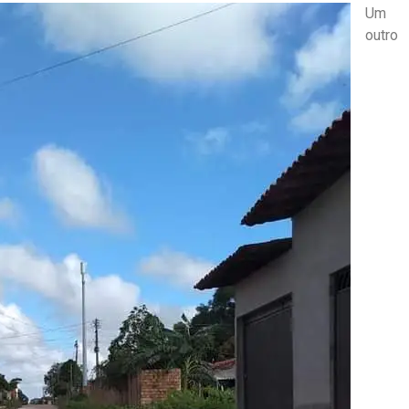
Um
outro