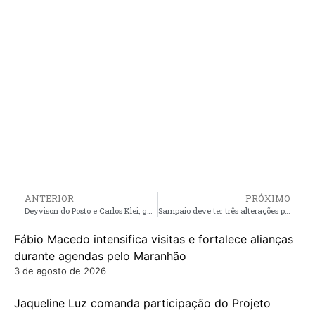
ANTERIOR
PRÓXIMO
Deyvison do Posto e Carlos Klei, garantem apoio junto à secretária de cultura do Estado para o tradicional arraial do bairro do Tungo em Mirinzal
Sampaio deve ter três alterações para jogo desta quarta-feira contra o Londrina
Fábio Macedo intensifica visitas e fortalece alianças
durante agendas pelo Maranhão
3 de agosto de 2026
Jaqueline Luz comanda participação do Projeto