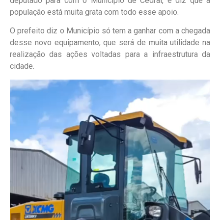
deputado para com o Município de Cedral, e diz que a
população está muita grata com todo esse apoio.
O prefeito diz o Município só tem a ganhar com a chegada
desse novo equipamento, que será de muita utilidade na
realização das ações voltadas para a infraestrutura da
cidade.
Tocador
de
vídeo