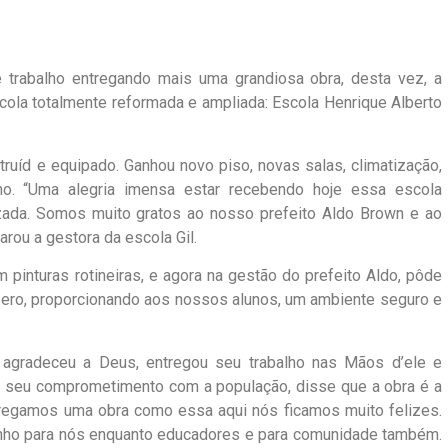
trabalho entregando mais uma grandiosa obra, desta vez, a
a totalmente reformada e ampliada: Escola Henrique Alberto
truíd e equipado. Ganhou novo piso, novas salas, climatização,
. “Uma alegria imensa estar recebendo hoje essa escola
izada. Somos muito gratos ao nosso prefeito Aldo Brown e ao
rou a gestora da escola Gil.
pinturas rotineiras, e agora na gestão do prefeito Aldo, pôde
zero, proporcionando aos nossos alunos, um ambiente seguro e
 agradeceu a Deus, entregou seu trabalho nas Mãos d’ele e
e seu comprometimento com a população, disse que a obra é a
regamos uma obra como essa aqui nós ficamos muito felizes.
nho para nós enquanto educadores e para comunidade também.