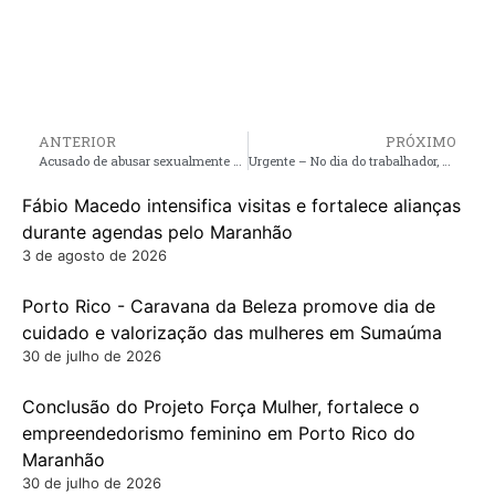
ANTERIOR
PRÓXIMO
Acusado de abusar sexualmente de sua enteada de 7 anos, é preso pela Policia em Presidente Sarney
Urgente – No dia do trabalhador, professores saem às ruas e fazem protesto após Prefeito Luciano Genésio descumprir acordo do precatório
Fábio Macedo intensifica visitas e fortalece alianças
durante agendas pelo Maranhão
3 de agosto de 2026
Porto Rico - Caravana da Beleza promove dia de
cuidado e valorização das mulheres em Sumaúma
30 de julho de 2026
Conclusão do Projeto Força Mulher, fortalece o
empreendedorismo feminino em Porto Rico do
Maranhão
30 de julho de 2026