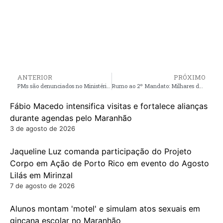
ANTERIOR
PRÓXIMO
PMs são denunciados no Ministério Público por suspeita de abuso sexual e extorsão durante operação no Maranhão
Rumo ao 2º Mandato: Milhares de pessoas participam do lançamento da pré-candidatura à reeleição da prefeita Fechinha em Central do Maranhão
Fábio Macedo intensifica visitas e fortalece alianças
durante agendas pelo Maranhão
3 de agosto de 2026
Jaqueline Luz comanda participação do Projeto
Corpo em Ação de Porto Rico em evento do Agosto
Lilás em Mirinzal
7 de agosto de 2026
Alunos montam 'motel' e simulam atos sexuais em
gincana escolar no Maranhão