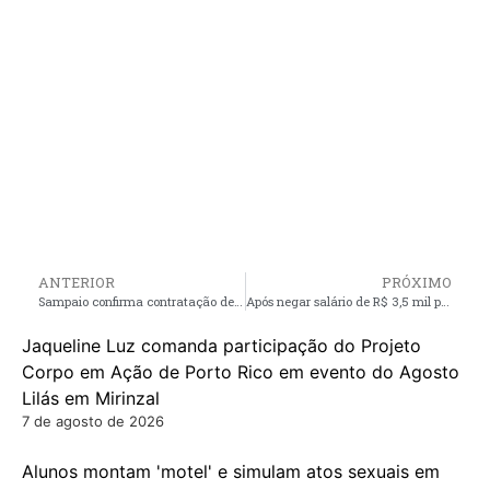
ANTERIOR
PRÓXIMO
Sampaio confirma contratação de atacante para sequência da Série C
Após negar salário de R$ 3,5 mil por mês, jornalista é processado pelo prefeito de São João Batista
Jaqueline Luz comanda participação do Projeto
Corpo em Ação de Porto Rico em evento do Agosto
Lilás em Mirinzal
7 de agosto de 2026
Alunos montam 'motel' e simulam atos sexuais em