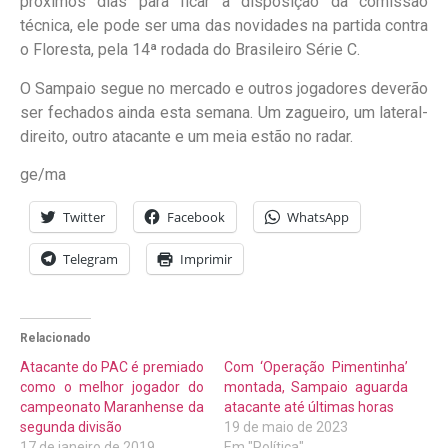
próximos dias para ficar à disposição da comissão
técnica, ele pode ser uma das novidades na partida contra
o Floresta, pela 14ª rodada do Brasileiro Série C.
O Sampaio segue no mercado e outros jogadores deverão
ser fechados ainda esta semana. Um zagueiro, um lateral-
direito, outro atacante e um meia estão no radar.
ge/ma
Twitter
Facebook
WhatsApp
Telegram
Imprimir
Relacionado
Atacante do PAC é premiado
Com ‘Operação Pimentinha’
como o melhor jogador do
montada, Sampaio aguarda
campeonato Maranhense da
atacante até últimas horas
segunda divisão
19 de maio de 2023
17 de janeiro de 2019
Em "Política"