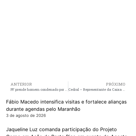
ANTERIOR
PRÓXIMO
PF prende homem condenado por roubo após desembarcar de voo que vinha de São Paulo para São Luís
Cedral – Representante da Caixa Econômica Federal, faz vistoria da via pública que liga a Sede do Município à Outeiro
Fábio Macedo intensifica visitas e fortalece alianças
durante agendas pelo Maranhão
3 de agosto de 2026
Jaqueline Luz comanda participação do Projeto