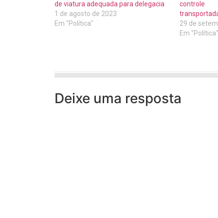
de viatura adequada para delegacia
control
1 de agosto de 2023
transportad
Em "Política"
29 de setem
Em "Política
Deixe uma resposta