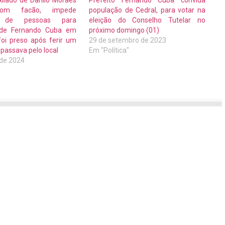
liado de Danilo Moraes
Prefeito Fernando Cuba convida
om facão, impede
população de Cedral, para votar na
 de pessoas para
eleição do Conselho Tutelar no
 de Fernando Cuba em
próximo domingo (01)
foi preso após ferir um
29 de setembro de 2023
passava pelo local
Em "Política"
 de 2024
"