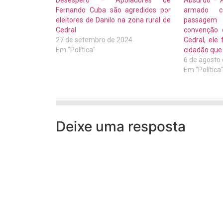
Desespero – Apoiadores de
Absurdo – A
Fernando Cuba são agredidos por
armado c
eleitores de Danilo na zona rural de
passagem
Cedral
convenção
27 de setembro de 2024
Cedral, ele 
Em "Política"
cidadão que 
6 de agosto
Em "Política
Deixe uma resposta