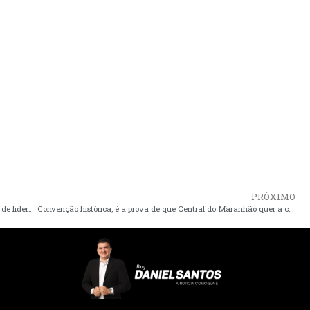
PRÓXIMO
Pinheiro – André da Ralpnet segue recebendo apoios políticos de lideranças Estaduais e Federais
Convenção histórica, é a prova de que Central do Maranhão quer a continuidade do trabalho com Fechinha e Edvar