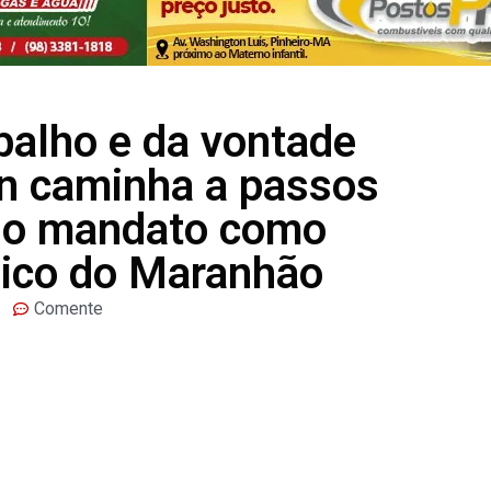
balho e da vontade
wn caminha a passos
ndo mandato como
Rico do Maranhão
Comente