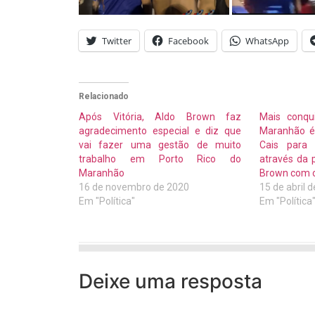
Twitter
Facebook
WhatsApp
Relacionado
Após Vitória, Aldo Brown faz
Mais conqu
agradecimento especial e diz que
Maranhão 
vai fazer uma gestão de muito
Cais para 
trabalho em Porto Rico do
através da 
Maranhão
Brown com o
16 de novembro de 2020
15 de abril 
Em "Política"
Em "Política
Deixe uma resposta