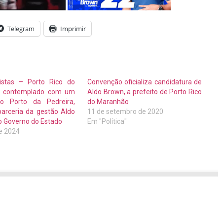
Telegram
Imprimir
istas – Porto Rico do
Convenção oficializa candidatura de
é contemplado com um
Aldo Brown, a prefeito de Porto Rico
o Porto da Pedreira,
do Maranhão
parceria da gestão Aldo
11 de setembro de 2020
 Governo do Estado
Em "Política"
de 2024
"