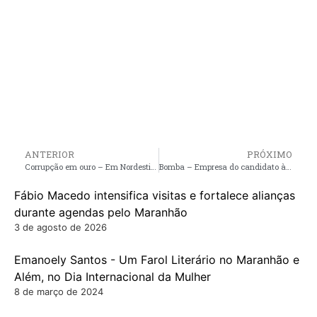
ANTERIOR
PRÓXIMO
Corrupção em ouro – Em Nordestina na Bahia, ex-prefeito Ito e família são investigados pela Polícia Federal
Bomba – Empresa do candidato à prefeito de Pinheiro João Batista Segundo, está na mira do Ministério Público que investiga licitação fraudulenta em Chapadinha
Fábio Macedo intensifica visitas e fortalece alianças
durante agendas pelo Maranhão
3 de agosto de 2026
Emanoely Santos - Um Farol Literário no Maranhão e
Além, no Dia Internacional da Mulher
8 de março de 2024