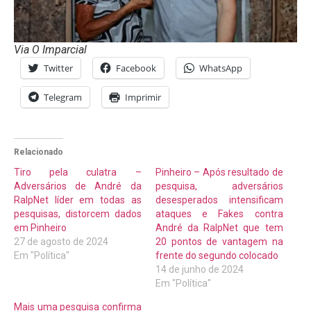
Via O Imparcial
Twitter
Facebook
WhatsApp
Telegram
Imprimir
Relacionado
Tiro pela culatra –
Pinheiro – Após resultado de
Adversários de André da
pesquisa, adversários
RalpNet líder em todas as
desesperados intensificam
pesquisas, distorcem dados
ataques e Fakes contra
em Pinheiro
André da RalpNet que tem
27 de agosto de 2024
20 pontos de vantagem na
Em "Política"
frente do segundo colocado
14 de junho de 2024
Em "Política"
Mais uma pesquisa confirma