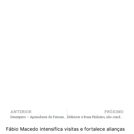
ANTERIOR
PRÓXIMO
Desespero – Apoiadores de Fernando Cuba são agredidos por eleitores de Danilo na zona rural de Cedral
Heliezer e Rosa Pinheiro, são condenados a retirada de material do Governador sob busca e apreensão
Fábio Macedo intensifica visitas e fortalece alianças