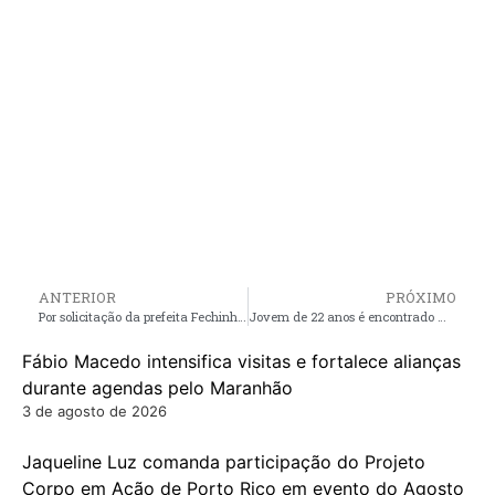
ANTERIOR
PRÓXIMO
Por solicitação da prefeita Fechinha, Município de Central do Maranhão será contemplado com escola de tempo integral
Jovem de 22 anos é encontrado morto em Cururupu nesta quarta-feira (01)
Fábio Macedo intensifica visitas e fortalece alianças
durante agendas pelo Maranhão
3 de agosto de 2026
Jaqueline Luz comanda participação do Projeto
Corpo em Ação de Porto Rico em evento do Agosto