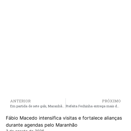
ANTERIOR
PRÓXIMO
Em partida de sete gols, Maranhão vence Itabaiana e entra no G4 do grupo A da Copa do Nordeste
Prefeita Fechinha entrega mais duas escolas totalmente reformadas e equipadas, no Município de Central do Maranhão
Fábio Macedo intensifica visitas e fortalece alianças
durante agendas pelo Maranhão